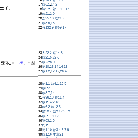
17
啟6:1
;
14:2
王了。
18
詩97:1
啟11:15,17
19
啟21:2,9
20
太25:10
啟21:2
21
啟3:5,18
22
詩132:9
賽59:17
23
太22:2
路14:8
24
啟21:5
;
22:6
25
啟22:8,9
你要敬拜
神
。”因
26
徒10:26
;
14:14,15
27
啟1:2
;
12:17
;
20:4
28
結1:1
啟4:1
;
15:5
29
啟6:2
30
啟3:7,14
31
詩96:13
賽11:4
32
啟1:14
;
2:18
33
啟6:2
啟12:3
34
箴30:4
啟2:17
;
3:12
35
啟2:17
;
14:3
36
賽63:2,3
37
約1:1
38
徒1:10
啟3:4,5
;
7:9
39
啟1:16
本章21