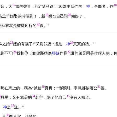
17
18
聲音，大
雷的聲音，說:“哈利路亞!因為主我們的
神
，全能者，作
19
20
為羔羊婚娶的時候到了，新
婦也自己預
備好了，
22
細麻衣就是聖徒所行的
義。”
23
24
羊之婚
筵的有福了!”又對我說:“這是
神
真實的話。”
26
27
萬不可!
我和你，並你那些為
耶穌
作見
證的弟兄同是作僕人的，
30
31
，騎在馬上的，稱為“誠信
真實；”他審判、爭戰都按著公
義。
3
34
35
冠冕；又有寫著的
名字，除了他自己
沒有人知道。
37
神
之
道。”
38
，又
白又潔，跟隨他。