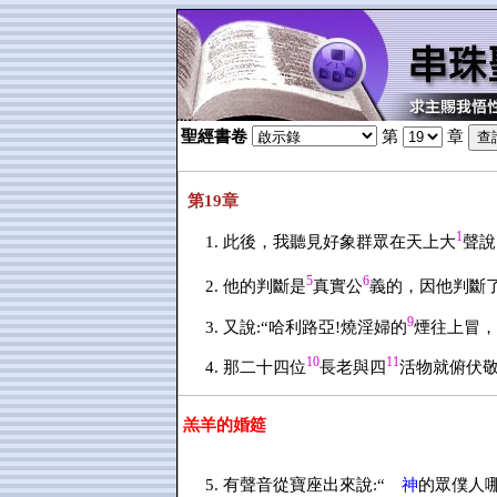
聖經書卷
第
章
第19章
1
此後，我聽見好象群眾在天上大
聲說:
5
6
他的判斷是
真實公
義的，因他判斷
9
又說:“哈利路亞!燒淫婦的
煙往上冒，
10
11
那二十四位
長老與四
活物就俯伏
羔羊的婚筵
有聲音從寶座出來說:“
神
的眾僕人