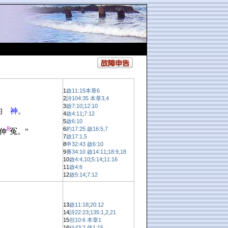
1
啟11:15
本章6
2
詩104:35
本章3,4
3
啟7:10
;
12:10
的
神
。
4
啟4:11
;
7:12
5
啟6:10
8
6
約17:25
啟16:5,7
伸
冤。”
7
啟17:1,5
8
申32:43
啟6:10
9
賽34:10
啟14:11
;
18:9,18
10
啟4:4,10
;
5:14
;
11:16
11
啟4:6
12
啟5:14
;
7:12
13
啟11:18
;
20:12
14
詩22:23
;
135:1,2,21
15
但10:6
本章1
16
結43:2
啟1:15