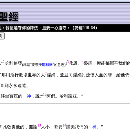
2
3
4
“
哈利路亞
!
救恩、
榮耀、權能都屬乎我們
(就是“要讚美
耶和華
”的意思)
7
了那用淫行敗壞世界的大
淫婦，並且向淫婦討流僕人血的罪，給他們
直到永永遠遠。”
12
敬拜坐寶座的
神
，說:“
阿們。哈利路亞。”
13
14
哪!凡敬畏他的，無論
大小，都要
讚美我們的
神
。”