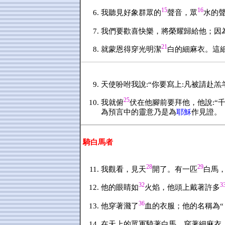
15
16
我聽見好象群眾的
聲音，眾
水的
我們要歡喜快樂，將榮耀歸給他；因
21
就蒙恩得穿光明潔
白的細麻衣。這
天使吩咐我說:“你要寫上:凡被請赴羔
25
我就俯
伏在他腳前要拜他，他說:“千
為預言中的靈意乃是為
耶穌
作見證。
騎白馬者
28
29
我觀看，見天
開了。有一匹
白馬
32
3
他的眼睛如
火焰，他頭上戴著許多
36
他穿著濺了
血的衣服；他的名稱為“
在天上的眾軍騎著白馬，穿著細麻衣