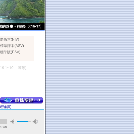
際版本(NIV)
標準譯本(ASV)
標準版(ESV)
119:1~10 …等等)
經誦讀)
00:00