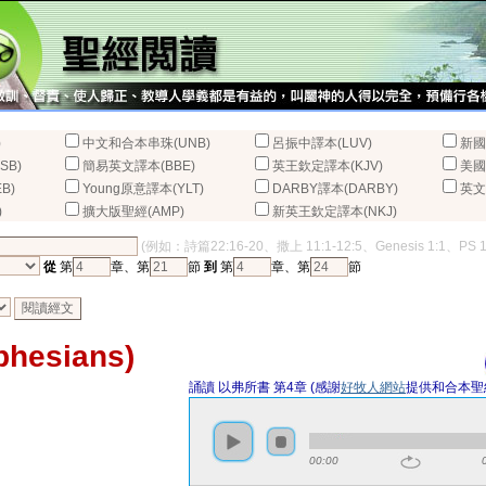
)
中文和合本串珠(UNB)
呂振中譯本(LUV)
新國
SB)
簡易英文譯本(BBE)
英王欽定譯本(KJV)
美國
B)
Young原意譯本(YLT)
DARBY譯本(DARBY)
英文
)
擴大版聖經(AMP)
新英王欽定譯本(NKJ)
(例如：詩篇22:16-20、撒上 11:1-12:5、Genesis 1:1、PS 
從
第
章、第
節
到
第
章、第
節
esians)
誦讀 以弗所書 第4章 (感謝
好牧人網站
提供和合本聖
00:00