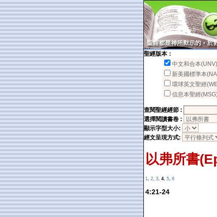
聖經版本：
中文和合本(UNV
新美國標準本(NA
環球英文聖經(WE
信息本聖經(MSG
查閱聖經經節 :
選擇閱讀書卷 :
顯示字型大小:
經文呈現方式:
以弗所書(Eph
1
,
2
,
3
,
4
,
5
,
6
4:21-24