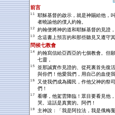
前言
1:1
耶穌基督的啟示，就是神賜給他，
者曉諭他的僕人約翰。
1:2
約翰便將神的道和耶穌基督的見證
1:3
念這書上預言的和那些聽見又遵守
問候七教會
1:4
約翰寫信給亞西亞的七個教會。但
七靈，
1:5
並那誠實作見證的、從死裏首先復
與你們！他愛我們，用自己的血使
1:6
又使我們成為國民，作他父神的祭
們！
1:7
看哪，他駕雲降臨！眾目要看見他
哭。這話是真實的。阿們！
1:8
主神說：「我是阿拉法，我是俄梅