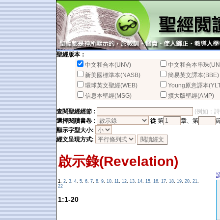
聖經版本：
中文和合本(UNV)
中文和合本串珠(UN
新美國標準本(NASB)
簡易英文譯本(BBE)
環球英文聖經(WEB)
Young原意譯本(YLT
信息本聖經(MSG)
擴大版聖經(AMP)
查閱聖經經節 :
(例如：詩篇2
選擇閱讀書卷 :
從
第
章、第
顯示字型大小:
經文呈現方式:
啟示錄(Revelation)
1
,
2
,
3
,
4
,
5
,
6
,
7
,
8
,
9
,
10
,
11
,
12
,
13
,
14
,
15
,
16
,
17
,
18
,
19
,
20
,
21
,
22
1:1-20