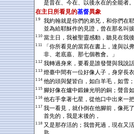
是昔在、今在、以後永在的全能者
在主日所看見的
基督
異象
1:9
我約翰就是你們的弟兄，和你們在
並為給耶穌作的見證，曾在那名叫
1:10
當主日，我被聖靈感動，聽見在我
1:11
「你所看見的當寫在書上，達與以
非、老底嘉、那七個教會。」
1:12
我轉過身來，要看是誰發聲與我說
1:13
燈臺中間有一位好像人子，身穿長
1:14
他的頭與髮皆白，如白羊毛，如雪
1:15
腳好像在爐中鍛鍊光明的銅；聲音
1:16
他右手拿著七星，從他口中出來一
1:17
我一看見，就仆倒在他腳前，像死
首先的，我是末後的，
1:18
又是那存活的；我曾死過，現在又
匙。