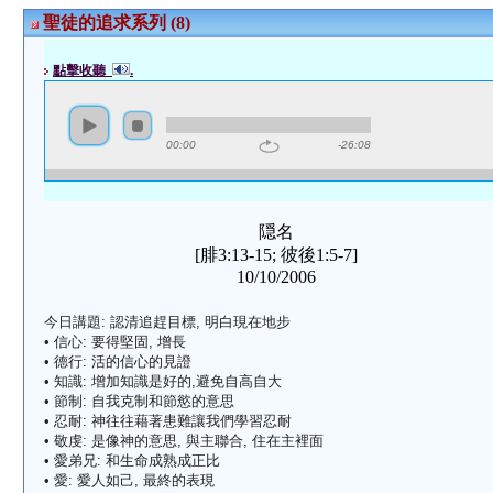
聖徒的追求系列 (8)
點擊收聽
.
00:00
-26:08
隠名
[腓3:13-15; 彼後1:5-7]
10/10/2006
今日講題: 認清追趕目標, 明白現在地步
• 信心: 要得堅固, 增長
• 德行: 活的信心的見證
• 知識: 增加知識是好的,避免自高自大
• 節制: 自我克制和節慾的意思
• 忍耐: 神往往藉著患難讓我們學習忍耐
• 敬虔: 是像神的意思, 與主聯合, 住在主裡面
• 愛弟兄: 和生命成熟成正比
• 愛: 愛人如己, 最終的表現