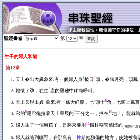
聖經書卷
第
章
生子的婦人和龍
第12章
1
2
天上�
出大異象來:有一個婦人身
披日
頭，�
踏月亮，頭戴
3
她懷了孕，在生
產的艱難中疼痛呼叫。
4
5
6
天上又現出異
象來:有一條大紅龍，七
頭十
角，七頭上戴著
8
9
10
它的
尾巴拖拉著天上星辰的
三分之一，摔在
地上。龍就
11
婦人生了一個男孩子，是將來要用
鐵杖轄管萬國的
(“轄管”原
婦人就逃到曠野，在那裏有
神
給她預備的地方，使她被養