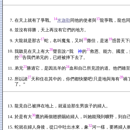
14
15
在天上就有了爭戰。
米迦勒
同他的使者與
龍爭戰，龍也
並沒有得勝，天上再沒有它們的地方。
17
18
19
大龍就是那古
蛇，名叫魔鬼，又叫
撒但，是迷
惑普天下
20
21
我聽見在天上有大
聲音說:“我
神
的
救恩、能力、國度，
22
控
告我們弟兄的，已經被摔下去了。
23
24
弟兄
勝過它，是因羔羊的
血和自己所見證的道。他們雖
27
28
所以諸
天和住在其中的，你們都快樂吧!只是地與海有
禍
了。”
龍見自己被摔在地上，就逼迫那生男孩子的婦人。
30
於是有大
鷹的兩個翅膀賜給婦人，叫她能飛到曠野，到自
32
蛇就在婦人身後，從口中吐出水來，象
河一樣，要將婦人