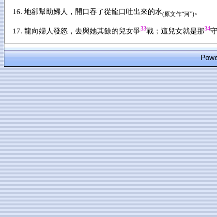
地卻幫助婦人，開口吞了從龍口吐出來的水
。
(原文作“河”)
33
34
龍向婦人發怒，去與她其餘的兒女爭
戰；這兒女就是那
Power