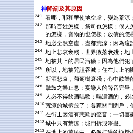
神
降罰及其原因
24:1
看哪，耶和華使地空虛，變為荒涼
24:2
那時百姓怎樣，祭司也怎樣；僕人
的怎樣，賣物的也怎樣；放債的怎
24:3
地必全然空虛，盡都荒涼；因為這
24:4
地上悲哀衰殘，世界敗落衰殘；地
24:5
地被其上的居民污穢；因為他們犯
24:6
所以，地被咒詛吞滅；住在其上的
24:7
新酒悲哀，葡萄樹衰殘；心中歡樂
24:8
擊鼓之樂止息；宴樂人的聲音完畢
24:9
人必不得飲酒唱歌；喝濃酒的，必
24:10
荒涼的城拆毀了；各家關門閉戶，
24:11
在街上因酒有悲歎的聲音；一切喜
24:12
城中只有荒涼；城門拆毀淨盡。
24:13
在地上的萬民中，必像打過的橄欖