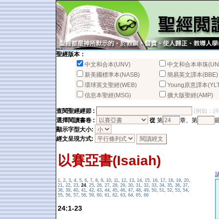
聖經版本：
中文和合本(UNV)
中文和合本串珠(UN
新美國標準本(NASB)
簡易英文譯本(BBE)
環球英文聖經(WEB)
Young原意譯本(YLT
信息本聖經(MSG)
擴大版聖經(AMP)
查閱聖經經節 :
(例如：詩篇2
選擇閱讀書卷 :
從
第
章、第
顯示字型大小:
經文呈現方式:
以賽亞書(Isaiah)
1
,
2
,
3
,
4
,
5
,
6
,
7
,
8
,
9
,
10
,
11
,
12
,
13
,
14
,
15
,
16
,
17
,
18
,
19
,
20
,
21
,
22
,
23
,
24
,
25
,
26
,
27
,
28
,
29
,
30
,
31
,
32
,
33
,
34
,
35
,
36
,
37
,
38
,
39
,
40
,
41
,
42
,
43
,
44
,
45
,
46
,
47
,
48
,
49
,
50
,
51
,
52
,
53
,
54
,
55
,
56
,
57
,
58
,
59
,
60
,
61
,
62
,
63
,
64
,
65
,
66
24:1-23