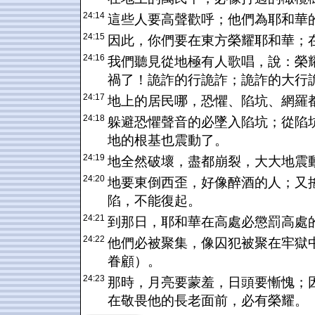
24:14
這些人要高聲歡呼；他們為耶和華
24:15
因此，你們要在東方榮耀耶和華；
24:16
我們聽見從地極有人歌唱，說：榮
禍了！詭詐的行詭詐；詭詐的大行
24:17
地上的居民哪，恐懼、陷坑、網羅
24:18
躲避恐懼聲音的必墜入陷坑；從陷
地的根基也震動了。
24:19
地全然破壞，盡都崩裂，大大地震
24:20
地要東倒西歪，好像醉酒的人；又
陷，不能復起。
24:21
到那日，耶和華在高處必懲罰高處
24:22
他們必被聚集，像囚犯被聚在牢獄
眷顧）。
24:23
那時，月亮要蒙羞，日頭要慚愧；
在敬畏他的長老面前，必有榮耀。