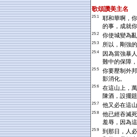
歌頌讚美主名
25:1
耶和華啊，
的事，成就
25:2
你使城變為
25:3
所以，剛強
25:4
因為當強暴
難中的保障
25:5
你要壓制外
影消化。
25:6
在這山上，
陳酒，設擺
25:7
他又必在這
25:8
他已經吞滅
羞辱，因為
25:9
到那日，人