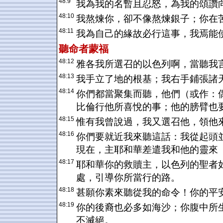
48:9
我為我的名暫且忍怒，為我的頌讚
48:10
我熬煉你，卻不像熬煉銀子；你在
48:11
我為自己的緣故必行這事，我焉能
聽命者蒙福
48:12
雅各我所選召的以色列啊，當聽我
48:13
我手立了地的根基；我右手鋪張諸
48:14
你們都當聚集而聽，他們（或作：
比倫行他所喜悅的事；他的膀臂也
48:15
惟有我曾說過，我又選召他，領他
48:16
你們要就近我來聽這話：我從起頭
現在，主耶和華差遣我和他的靈來
48:17
耶和華你的救贖主，以色列的聖者
處，引導你所當行的路。
48:18
甚願你素來聽從我的命令！你的平
48:19
你的後裔也必多如海沙；你腹中所
不滅絕。