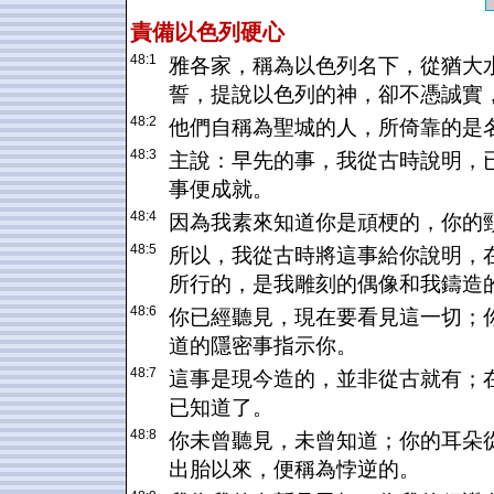
責備
以色列
硬心
48:1
雅各家，稱為以色列名下，從猶大
誓，提說以色列的神，卻不憑誠實
48:2
他們自稱為聖城的人，所倚靠的是
48:3
主說：早先的事，我從古時說明，
事便成就。
48:4
因為我素來知道你是頑梗的，你的
48:5
所以，我從古時將這事給你說明，
所行的，是我雕刻的偶像和我鑄造
48:6
你已經聽見，現在要看見這一切；
道的隱密事指示你。
48:7
這事是現今造的，並非從古就有；
已知道了。
48:8
你未曾聽見，未曾知道；你的耳朵
出胎以來，便稱為悖逆的。