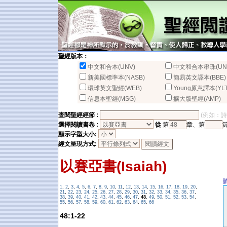
聖經版本：
中文和合本(UNV)
中文和合本串珠(UN
新美國標準本(NASB)
簡易英文譯本(BBE)
環球英文聖經(WEB)
Young原意譯本(YLT
信息本聖經(MSG)
擴大版聖經(AMP)
查閱聖經經節 :
(例如：詩篇2
選擇閱讀書卷 :
從
第
章、第
顯示字型大小:
經文呈現方式:
以賽亞書(Isaiah)
1
,
2
,
3
,
4
,
5
,
6
,
7
,
8
,
9
,
10
,
11
,
12
,
13
,
14
,
15
,
16
,
17
,
18
,
19
,
20
,
21
,
22
,
23
,
24
,
25
,
26
,
27
,
28
,
29
,
30
,
31
,
32
,
33
,
34
,
35
,
36
,
37
,
38
,
39
,
40
,
41
,
42
,
43
,
44
,
45
,
46
,
47
,
48
,
49
,
50
,
51
,
52
,
53
,
54
,
55
,
56
,
57
,
58
,
59
,
60
,
61
,
62
,
63
,
64
,
65
,
66
48:1-22