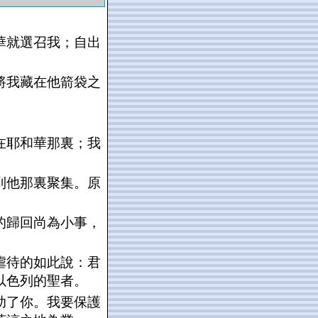
華就選召我；自出
將我藏在他箭袋之
在耶和華那裏；我
到他那裏聚集。原
的歸回尚為小事，
虐待的如此說：君
以色列的聖者。
助了你。我要保護