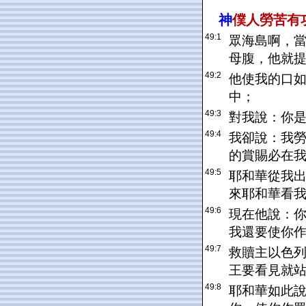
神
僕人勞苦有
49:1
眾海島啊，
母腹，他就
49:2
他使我的口
中；
49:3
對我說：你
49:4
我卻說：我
的賞賜必在
49:5
耶和華從我
來耶和華看
49:6
現在他說：
我還要使你
49:7
救贖主以色
王要看見就
49:8
耶和華如此