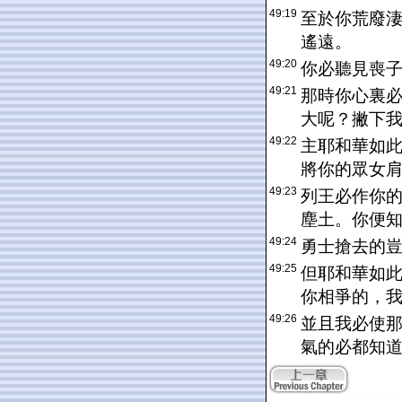
49:19
至於你荒廢
遙遠。
49:20
你必聽見喪
49:21
那時你心裏
大呢？撇下
49:22
主耶和華如
將你的眾女
49:23
列王必作你
塵土。你便
49:24
勇士搶去的
49:25
但耶和華如
你相爭的，
49:26
並且我必使
氣的必都知