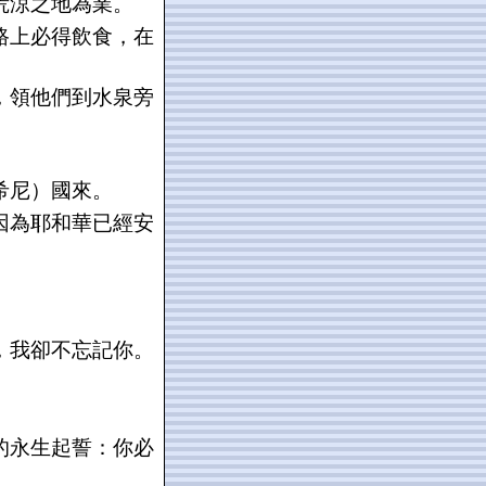
荒涼之地為業。
路上必得飲食，在
，領他們到水泉旁
希尼）國來。
因為耶和華已經安
，我卻不忘記你。
的永生起誓：你必