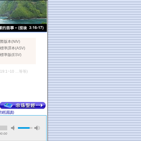
際版本(NIV)
標準譯本(ASV)
標準版(ESV)
119:1~10 …等等)
聖經誦讀)
00:00