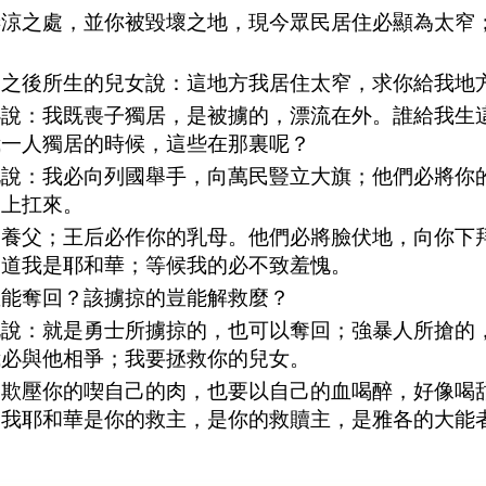
淒涼之處，並你被毀壞之地，現今眾民居住必顯為太窄
子之後所生的兒女說：這地方我居住太窄，求你給我地
必說：我既喪子獨居，是被擄的，漂流在外。誰給我生
我一人獨居的時候，這些在那裏呢？
此說：我必向列國舉手，向萬民豎立大旗；他們必將你
肩上扛來。
的養父；王后必作你的乳母。他們必將臉伏地，向你下
知道我是耶和華；等候我的必不致羞愧。
豈能奪回？該擄掠的豈能解救麼？
此說：就是勇士所擄掠的，也可以奪回；強暴人所搶的
我必與他相爭；我要拯救你的兒女。
那欺壓你的喫自己的肉，也要以自己的血喝醉，好像喝
道我耶和華是你的救主，是你的救贖主，是雅各的大能