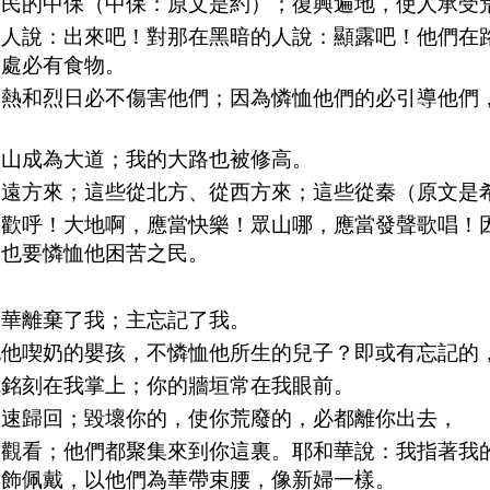
眾民的中保（中保：原文是約）；復興遍地，使人承受
的人說：出來吧！對那在黑暗的人說：顯露吧！他們在
高處必有食物。
炎熱和烈日必不傷害他們；因為憐恤他們的必引導他們
眾山成為大道；我的大路也被修高。
從遠方來；這些從北方、從西方來；這些從秦（原文是
當歡呼！大地啊，應當快樂！眾山哪，應當發聲歌唱！
，也要憐恤他困苦之民。
和華離棄了我；主忘記了我。
記他喫奶的嬰孩，不憐恤他所生的兒子？即或有忘記的
你銘刻在我掌上；你的牆垣常在我眼前。
急速歸回；毀壞你的，使你荒廢的，必都離你出去，
方觀看；他們都聚集來到你這裏。耶和華說：我指著我
妝飾佩戴，以他們為華帶束腰，像新婦一樣。