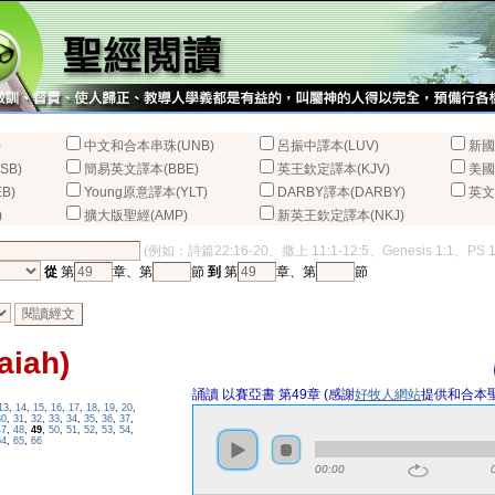
)
中文和合本串珠(UNB)
呂振中譯本(LUV)
新國
SB)
簡易英文譯本(BBE)
英王欽定譯本(KJV)
美國
B)
Young原意譯本(YLT)
DARBY譯本(DARBY)
英文
)
擴大版聖經(AMP)
新英王欽定譯本(NKJ)
(例如：詩篇22:16-20、撒上 11:1-12:5、Genesis 1:1、PS 
從
第
章、第
節
到
第
章、第
節
iah)
誦讀 以賽亞書 第49章 (感謝
好牧人網站
提供和合本
13
,
14
,
15
,
16
,
17
,
18
,
19
,
20
,
30
,
31
,
32
,
33
,
34
,
35
,
36
,
37
,
47
,
48
,
49
,
50
,
51
,
52
,
53
,
54
,
64
,
65
,
66
00:00