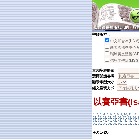
聖經版本：
中文和合本(UNV
新美國標準本(NA
環球英文聖經(WE
信息本聖經(MSG
查閱聖經經節 :
選擇閱讀書卷 :
顯示字型大小:
經文呈現方式:
以賽亞書(Isa
1
,
2
,
3
,
4
,
5
,
6
,
7
,
8
,
9
,
10
,
11
,
12
,
21
,
22
,
23
,
24
,
25
,
26
,
27
,
28
,
29
,
38
,
39
,
40
,
41
,
42
,
43
,
44
,
45
,
46
,
55
,
56
,
57
,
58
,
59
,
60
,
61
,
62
,
63
,
49:1-26