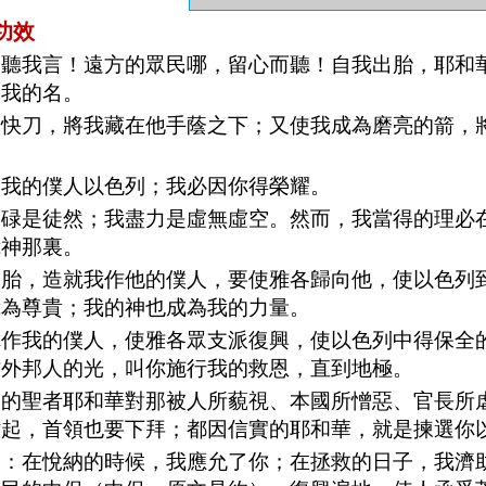
功效
當聽我言！遠方的眾民哪，留心而聽！自我出胎，耶和
提我的名。
如快刀，將我藏在他手蔭之下；又使我成為磨亮的箭，
是我的僕人以色列；我必因你得榮耀。
勞碌是徒然；我盡力是虛無虛空。然而，我當得的理必
我神那裏。
出胎，造就我作他的僕人，要使雅各歸向他，使以色列
我為尊貴；我的神也成為我的力量。
你作我的僕人，使雅各眾支派復興，使以色列中得保全
作外邦人的光，叫你施行我的救恩，直到地極。
列的聖者耶和華對那被人所藐視、本國所憎惡、官長所
站起，首領也要下拜；都因信實的耶和華，就是揀選你
說：在悅納的時候，我應允了你；在拯救的日子，我濟