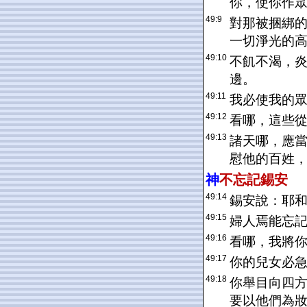
你，使你作
49:9
對那被捆綁
一切淨光的
49:10
不飢不渴，
邊。
49:11
我必使我的
49:12
看哪，這些
49:13
諸天哪，應
慰他的百姓
神
不忘記
錫安
49:14
錫安說：耶
49:15
婦人焉能忘
49:16
看哪，我將
49:17
你的兒女必
49:18
你舉目向四
要以他們為