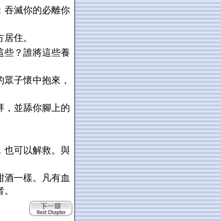
；吞滅你的必離你
方居住。
這些？誰將這些養
的眾子懷中抱來，
拜，並舔你腳上的
，也可以解救。與
甜酒一樣。凡有血
者。