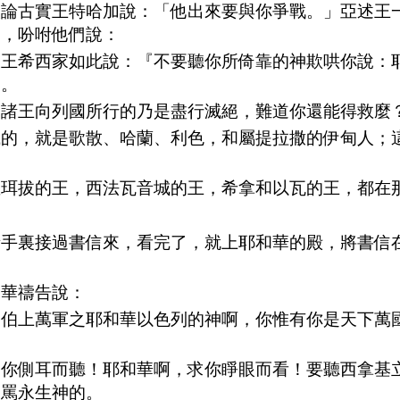
人論古實王特哈加說：「他出來要與你爭戰。」亞述王
家，吩咐他們說：
大王希西家如此說：『不要聽你所倚靠的神欺哄你說：
中。
述諸王向列國所行的乃是盡行滅絕，難道你還能得救麼
滅的，就是歌散、哈蘭、利色，和屬提拉撒的伊甸人；
？
亞珥拔的王，西法瓦音城的王，希拿和以瓦的王，都在
者手裏接過書信來，看完了，就上耶和華的殿，將書信
和華禱告說：
路伯上萬軍之耶和華以色列的神啊，你惟有你是天下萬
求你側耳而聽！耶和華啊，求你睜眼而看！要聽西拿基
辱罵永生神的。