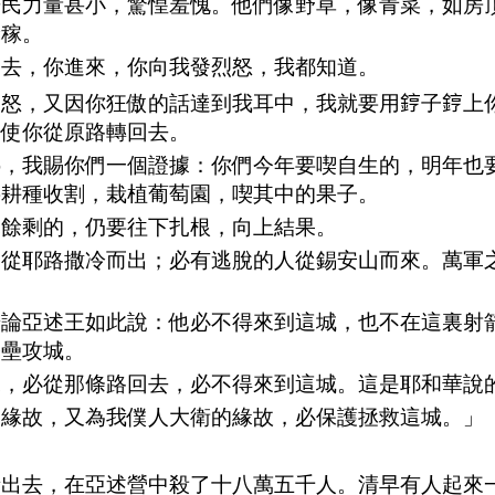
居民力量甚小，驚惶羞愧。他們像野草，像青菜，如房
禾稼。
出去，你進來，你向我發烈怒，我都知道。
怒，又因你狂傲的話達到我耳中，我就要用𨧤子𨧤上
，使你從原路轉回去。
哪，我賜你們一個證據：你們今年要喫自生的，明年也
要耕種收割，栽植葡萄園，喫其中的果子。
脫餘剩的，仍要往下扎根，向上結果。
民從耶路撒冷而出；必有逃脫的人從錫安山而來。萬軍
華論亞述王如此說：他必不得來到這城，也不在這裏射
築壘攻城。
來，必從那條路回去，必不得來到這城。這是耶和華說
的緣故，又為我僕人大衛的緣故，必保護拯救這城。」
者出去，在亞述營中殺了十八萬五千人。清早有人起來