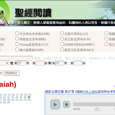
)
中文和合本串珠(UNB)
呂振中譯本(LUV)
新國
SB)
簡易英文譯本(BBE)
英王欽定譯本(KJV)
美國
B)
Young原意譯本(YLT)
DARBY譯本(DARBY)
英文
)
擴大版聖經(AMP)
新英王欽定譯本(NKJ)
(例如：詩篇22:16-20、撒上 11:1-12:5、Genesis 1:1、PS 
從
第
章、第
節
到
第
章、第
節
iah)
誦讀 以賽亞書 第37章 (感謝
好牧人網站
提供和合本
13
,
14
,
15
,
16
,
17
,
18
,
19
,
20
,
30
,
31
,
32
,
33
,
34
,
35
,
36
,
37
,
47
,
48
,
49
,
50
,
51
,
52
,
53
,
54
,
64
,
65
,
66
00:00