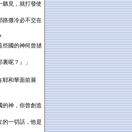
一聽見，就打發使
耶路撒冷必不交在
？
這些國的神何曾拯
那裏呢？』」
在耶和華面前展
國的神，你曾創造
立的一切話，他是