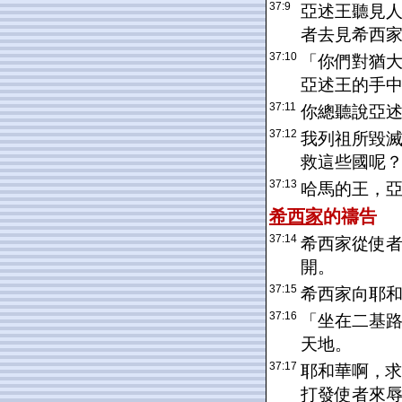
37:9
亞述王聽見
者去見希西
37:10
「你們對猶
亞述王的手
37:11
你總聽說亞
37:12
我列祖所毀
救這些國呢
37:13
哈馬的王，
希西家
的禱告
37:14
希西家從使
開。
37:15
希西家向耶
37:16
「坐在二基
天地。
37:17
耶和華啊，
打發使者來