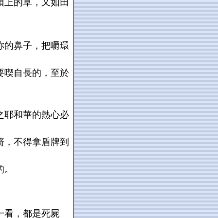
頂上的草，又如田
你的鼻子，把嚼環
要喫自長的，至於
之耶和華的熱心必
箭，不得拿盾牌到
的。
一看，都是死屍