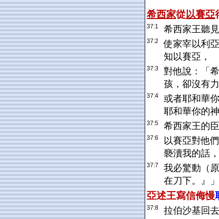
希西家
從
以賽亞
37:1
希西家王聽
37:2
使家宰以利
知以賽亞，
37:3
對他說：「
孩，卻沒有
37:4
或者耶和華
耶和華你的
37:5
希西家王的
37:6
以賽亞對他
褻瀆我的話
37:7
我必驚動（
在刀下。』
亞述
王寫信侮慢
37:8
拉伯沙基回