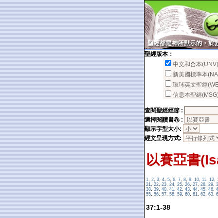
聖經版本：
中文和合本(UNV
新美國標準本(NA
環球英文聖經(WE
信息本聖經(MSG
查閱聖經經節 :
選擇閱讀書卷 :
顯示字型大小:
經文呈現方式:
以賽亞書(Isa
1
,
2
,
3
,
4
,
5
,
6
,
7
,
8
,
9
,
10
,
11
,
12
,
21
,
22
,
23
,
24
,
25
,
26
,
27
,
28
,
29
,
38
,
39
,
40
,
41
,
42
,
43
,
44
,
45
,
46
,
55
,
56
,
57
,
58
,
59
,
60
,
61
,
62
,
63
,
37:1-38