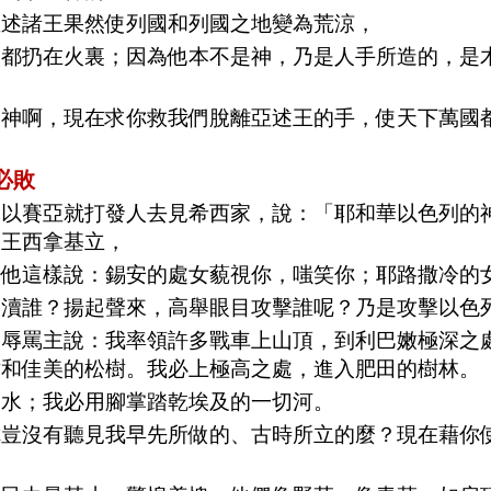
亞述諸王果然使列國和列國之地變為荒涼，
像都扔在火裏；因為他本不是神，乃是人手所造的，是
的神啊，現在求你救我們脫離亞述王的手，使天下萬國
必敗
子以賽亞就打發人去見希西家，說：「耶和華以色列的
述王西拿基立，
論他這樣說：錫安的處女藐視你，嗤笑你；耶路撒冷的
褻瀆誰？揚起聲來，高舉眼目攻擊誰呢？乃是攻擊以色
僕辱罵主說：我率領許多戰車上山頂，到利巴嫩極深之
樹和佳美的松樹。我必上極高之處，進入肥田的樹林。
喝水；我必用腳掌踏乾埃及的一切河。
你豈沒有聽見我早先所做的、古時所立的麼？現在藉你