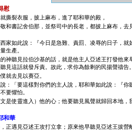
得慰
見就撕裂衣服，披上麻布，進了耶和華的殿，
亞敬和書記舍伯那，並祭司中的長老，都披上麻布，去
希西家如此說：『今日是急難、責罰、凌辱的日子，就
力量生產。
你的神聽見拉伯沙基的話，就是他主人亞述王打發他來
神聽見這話就發斥責。故此，求你為餘剩的民揚聲禱告
臣僕就去見以賽亞。
們說：「要這樣對你們的主人說，耶和華如此說：『你
，不要懼怕。
原文是使靈進入）他的心；他要聽見風聲就歸回本地，
」
耶和華
去，正遇見亞述王攻打立拿；原來他早聽見亞述王拔營