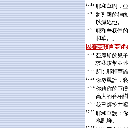
37:18
耶和華啊，
37:19
將列國的神
以滅絕他。
37:20
耶和華我們
和華。」
以賽亞
預言
亞述
37:21
亞摩斯的兒
求我攻擊亞
37:22
所以耶和華
37:23
你辱罵誰，
37:24
你藉你的臣
高大的香柏
37:25
我已經挖井
37:26
耶和華說：
為亂堆。
37:27