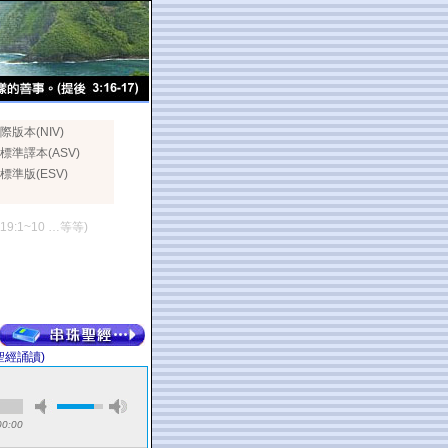
際版本(NIV)
標準譯本(ASV)
標準版(ESV)
119:1~10 …等等)
聖經誦讀)
00:00