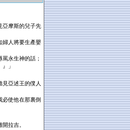
見亞摩斯的兒子先
如婦人將要生產嬰
辱罵永生神的話；
。』」
聽見亞述王的僕人
我必使他在那裏倒
離開拉吉。