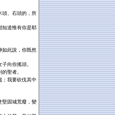
木頭、石頭的，所
都知道惟有你是耶
神如此說，你既然
女子向你搖頭。
列的聖者。
處；我要砍伐其中
使堅固城荒廢，變