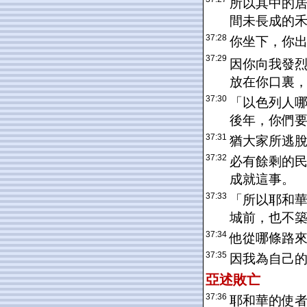
所以其中的
間未長成的
37:28
你坐下，你
37:29
因你向我發烈
放在你口裏
37:30
「以色列人
後年，你們
37:31
猶大家所逃
37:32
必有餘剩的
成就這事。
37:33
「所以耶和
城前，也不
37:34
他從哪條路
37:35
因我為自己
亞述
敗亡
37:36
耶和華的使